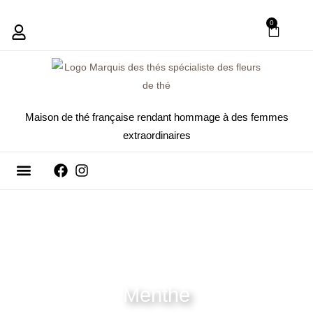
Aller
0
PANIE
au
contenu
Maison de thé française rendant hommage à des femmes
extraordinaires
Fleurs de thé
Nous contacter
Menthe