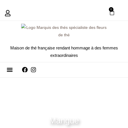
Aller
0
PANIE
au
contenu
Maison de thé française rendant hommage à des femmes
extraordinaires
Fleurs de thé
Nous contacter
Mangue