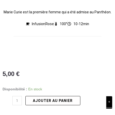
Marie Curie est la première femme qui a été admise au Panthéon.
Infusion
Rose
100°
10-12min
5,00
€
quantité
Disponibilité :
En stock
de
AJOUTER AU PANIER
+
MARIE
-