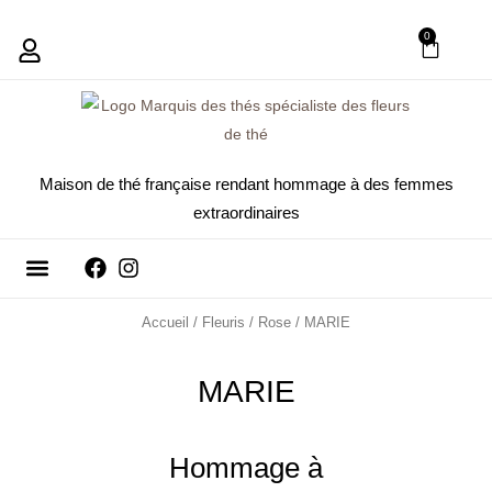
MARIE
Aller
0
PANIE
au
contenu
Maison de thé française rendant hommage à des femmes
extraordinaires
Fleurs de thé
Nous contacter
Accueil
/
Fleuris
/
Rose
/ MARIE
MARIE
Hommage à