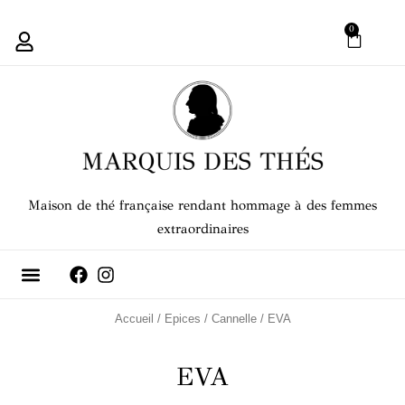
Aller
0
PANIE
au
contenu
Maison de thé française rendant hommage à des femmes
extraordinaires
Accueil
/
Epices
/
Cannelle
/ EVA
EVA